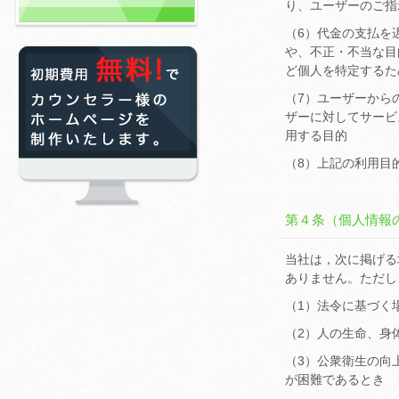
り、ユーザーのご指
（6）代金の支払を
や、不正・不当な目
ど個人を特定するた
（7）ユーザーから
ザーに対してサービ
用する目的
（8）上記の利用目
第４条（個人情報
当社は，次に掲げる
ありません。ただし
（1）法令に基づく
（2）人の生命、身
（3）公衆衛生の向
が困難であるとき