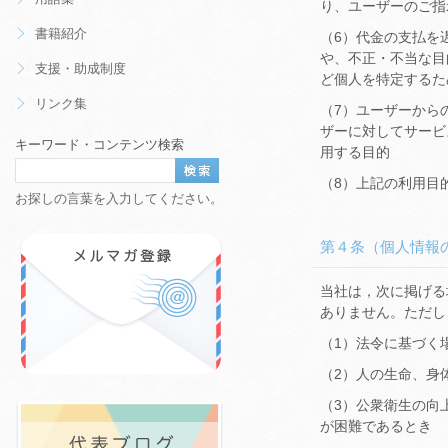
り、ユーザーのご指
書籍紹介
（6）代金の支払を
や、不正・不当な目
支援・助成制度
ど個人を特定するた
リンク集
（7）ユーザーから
ザーに対してサービ
キーワード・コンテンツ検索
用する目的
（8）上記の利用目
お探しの言葉を入力してください。
第４条（個人情報
当社は，次に掲げる
ありません。ただし
（1）法令に基づく
（2）人の生命、身
（3）公衆衛生の向
が困難であるとき